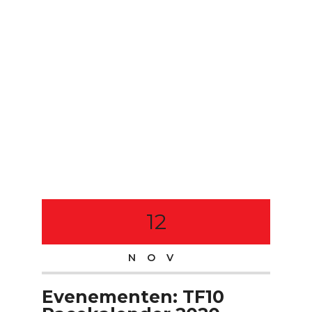
12
NOV
Evenementen: TF10