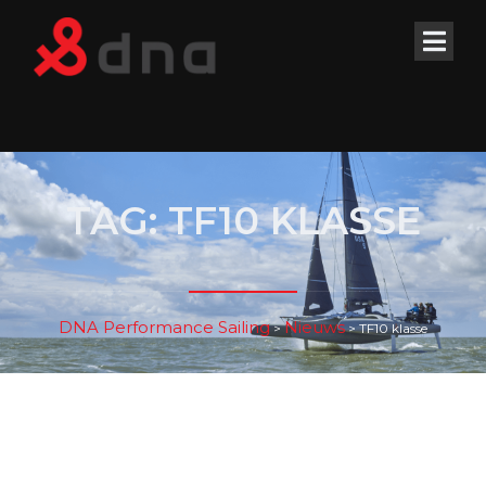
TAG:
TF10 KLASSE
DNA Performance Sailing
Nieuws
>
>
TF10 klasse