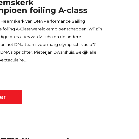
emskerk
ioen foiling A-class
 Heemskerk van DNA Performance Sailing
foiling A-Class wereldkampioenschappen! Wij zijn
dige prestaties van Mischa en de andere
n het DNa-team: voormalig olympisch Nacra17
 DNA’s oprichter, Pieterjan Dwarshuis. Bekijk alle
pectaculaire...
er