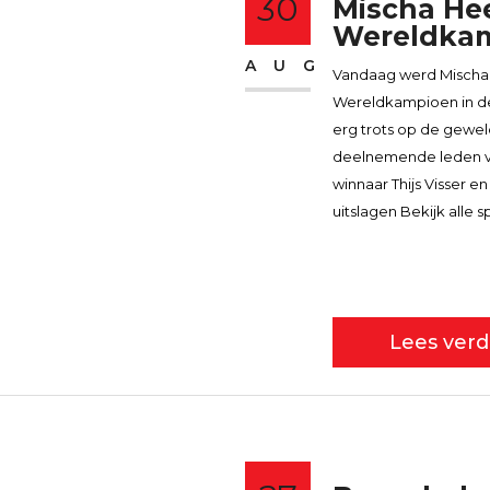
30
Mischa He
Wereldkamp
AUG
Vandaag werd Mischa
Wereldkampioen in de 
erg trots op de gewel
deelnemende leden va
winnaar Thijs Visser en
uitslagen Bekijk alle s
Lees verd