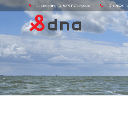
De Serpeling 10, 8219 PZ Lelystad
+31 (0)320 2
H