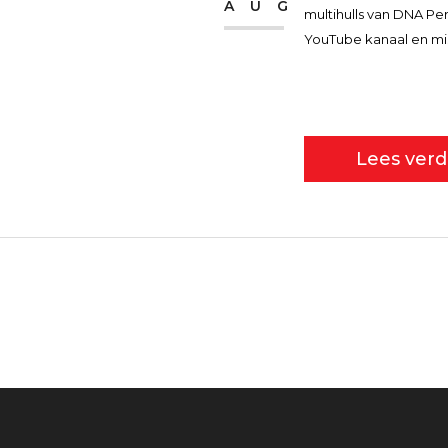
AUG
multihulls van DNA Pe
YouTube kanaal en mi
Lees verd