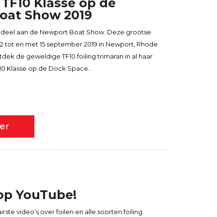
TF10 Klasse op de
oat Show 2019
 deel aan de Newport Boat Show. Deze grootse
 12 tot en met 15 september 2019 in Newport, Rhode
dek de geweldige TF10 foiling trimaran in al haar
F10 Klasse op de Dock Space...
er
op YouTube!
ste video’s over foilen en alle soorten foiling