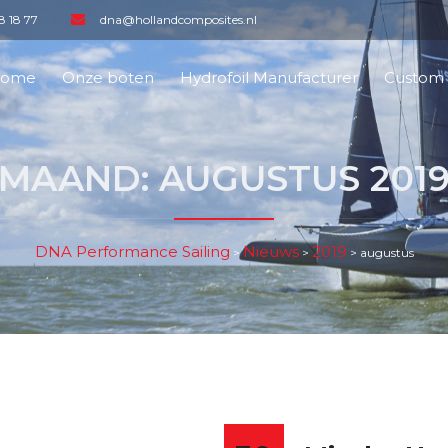
8 18 77
dna@hollandcomposites.nl
ome
Onze boten
Hydrofoil Manufacturer
Custom 
MAAND:
AUGUSTUS 201
DNA Performance Sailing
Nieuws
2019
>
>
>
augustus