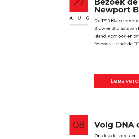
27
Bezoek de 
Newport B
AUG
De TF10 Klasse neemt
show vindt plaats van
Island. Kom ook en ont
finesses! U vindt de T
Lees verd
08
Volg DNA 
Ontdek de spectaculair