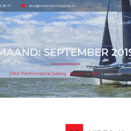
8 18 77
dna@hollandcomposites.nl
ome
Onze boten
Hydrofoil Manufacturer
Custom 
MAAND:
SEPTEMBER 201
DNA Performance Sailing
Nieuws
2019
>
>
>
september