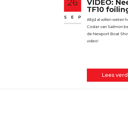
26
VIDEO: Nee
TF10 foilin
SEP
Altijd al willen weten
Coster van Sailmon be
de Newport Boat Sho
video!
Lees verd