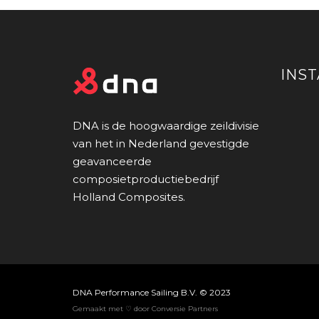
INS
DNA is de hoogwaardige zeildivisie
van het in Nederland gevestigde
geavanceerde
composietproductiebedrijf
Holland Composites.
DNA Performance Sailing B.V. © 2023
Gemaakt met ♡ door Conversie Partners