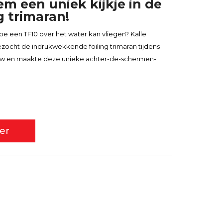
m een uniek kijkje in de
g trimaran!
 hoe een TF10 over het water kan vliegen? Kalle
zocht de indrukwekkende foiling trimaran tijdens
w en maakte deze unieke achter-de-schermen-
er