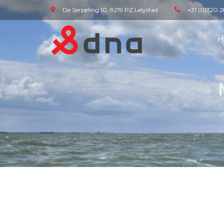
De Serpeling 10, 8219 PZ Lelystad
+31 (0)320 2
H