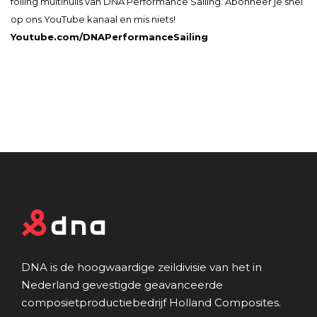
foiling multihulls van DNA Performance Sailing. Abonneer je snel
op ons YouTube kanaal en mis niets!
Youtube.com/DNAPerformanceSailing
DNA is de hoogwaardige zeildivisie van het in
Nederland gevestigde geavanceerde
composietproductiebedrijf Holland Composites.