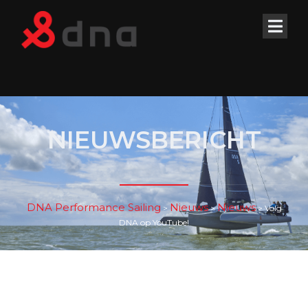
NIEUWSBERICHT
DNA Performance Sailing
Nieuws
Nieuws
>
>
>
Volg
DNA op YouTube!