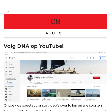
'; ?>
08
AUG
Volg DNA op YouTube!
Ontdek de spectaculairste video’s over foilen en alle soorten