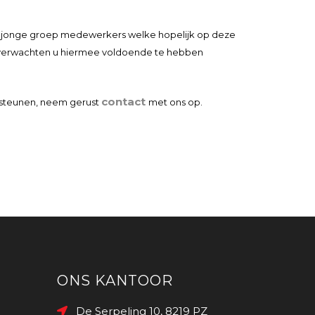
en jonge groep medewerkers welke hopelijk op deze
j verwachten u hiermee voldoende te hebben
contact
rsteunen, neem gerust
met ons op.
ONS KANTOOR
De Serpeling 10, 8219 PZ