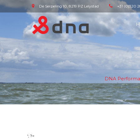
De Serpeling 10, 8219 PZ Lelystad
+31 (0)320 2
H
DNA Performan
'; ?>