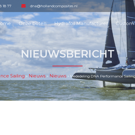
8 18 77
dna@hollandcomposites.nl
ome
Onze boten
Hydrofoil Manufacturer
Custom 
NIEUWSBERICHT
ce Sailing
Nieuws
Nieuws
>
>
>
Mededeling DNA Performance Sailing 