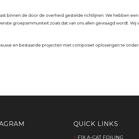
past binnen de door de overheid gestelde richtlijnen. We hebben e
enste groepsimmuniteit zoals dat van ons allen gevraagd wordt. Wi
nieuwe en bestaande projecten met composiet oplossingen te onde
TAGRAM
QUICK LINKS
>
F1X A-CAT FOILING